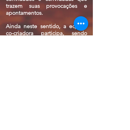
trazem suas provocações e
apontamentos.
Ainda neste sentido, a equipe
co-criadora participa, sendo
parte importante da construção
e vida da obra. Os corpos que
estão presentes, na cena, na luz,
no cenário, na trilha sonora, nos
bastidores, na vida artística de
Orun Santana, bem como seus
entes e parceiros de jornada são
parte primordial para
compreender e viajar pelo
universo de símbolos, sentidos e
processos que esta obra carrega
consigo. São corpos presentes
que são e estão ali vivos,